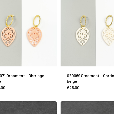
071 Ornament – Ohrringe
020069 Ornament – Ohrri
e
beige
,00
€
25,00