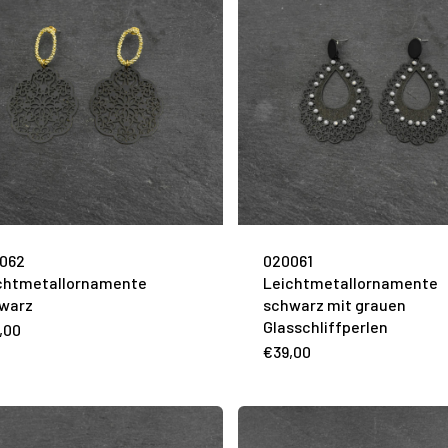
062
020061
chtmetallornamente
Leichtmetallornamente
warz
schwarz mit grauen
Glasschliffperlen
,00
€
39,00