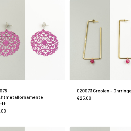
075
020073 Creolen – Ohrring
chtmetallornamente
€
25,00
ett
,00