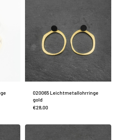
nge
020065 Leichtmetallohrringe
gold
€
28,00