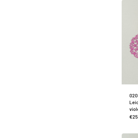
020
Lei
viol
€
25