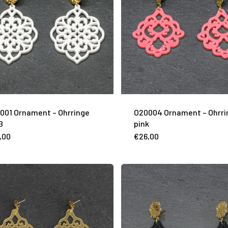
001 Ornament – Ohrringe
O20004 Ornament – Ohrri
ß
pink
,00
€
26,00