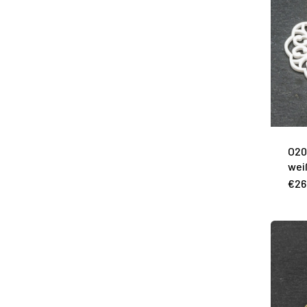
O20
wei
€
26