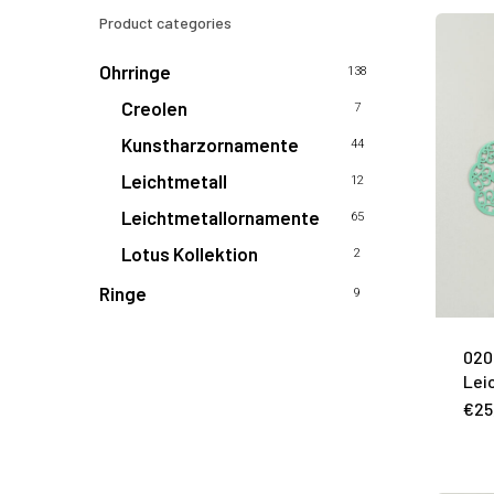
Product categories
Ohrringe
138
Creolen
7
Kunstharzornamente
44
Leichtmetall
12
Leichtmetallornamente
65
Lotus Kollektion
2
Ringe
9
020
Lei
€
25