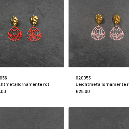
056
020055
chtmetallornamente rot
Leichtmetallornamente 
,00
€
25,00