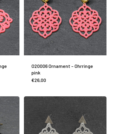
nge
O20006 Ornament – Ohrringe
pink
€
26,00