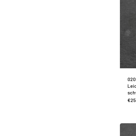
020
Lei
sch
€
25