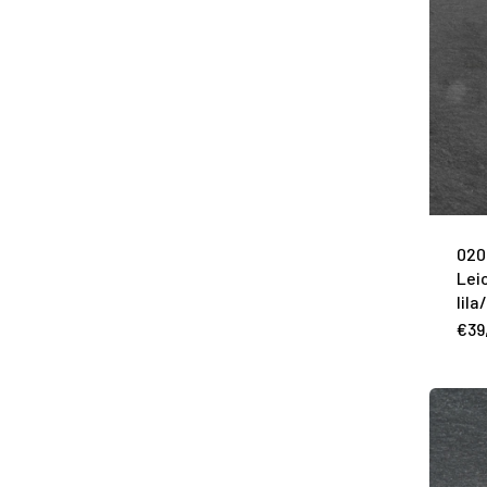
020
Lei
lila
€
39