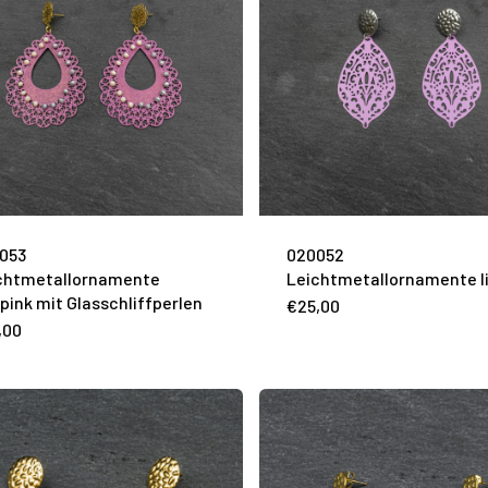
053
020052
chtmetallornamente
Leichtmetallornamente li
/pink mit Glasschliffperlen
€
25,00
,00