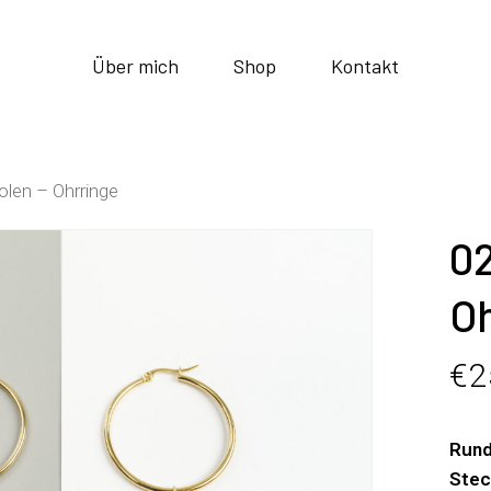
Über mich
Shop
Kontakt
len – Ohrringe
02
O
€
2
Rund
Stec