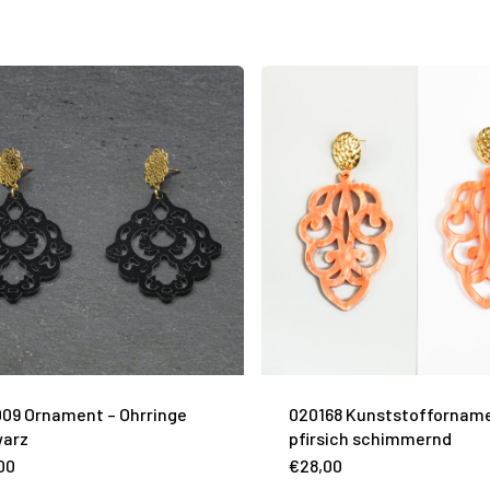
09 Ornament – Ohrringe
020168 Kunststoffornam
warz
pfirsich schimmernd
00
€
28,00