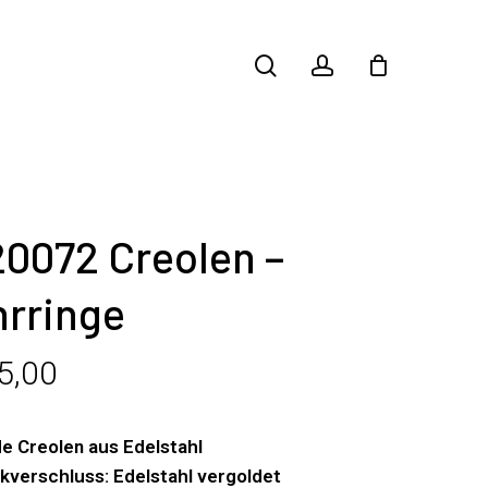
search
account
0072 Creolen –
hrringe
5,00
e Creolen aus Edelstahl
kverschluss: Edelstahl vergoldet