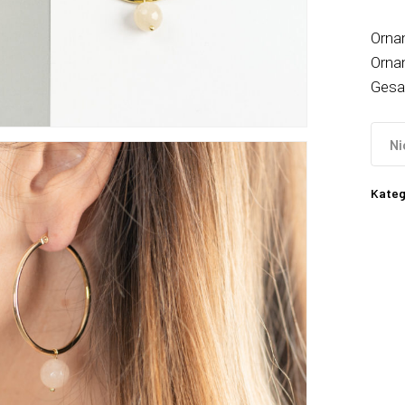
Orna
Orna
Gesa
Ni
Kateg