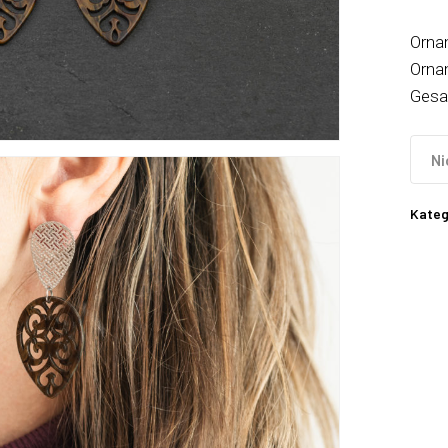
Orna
Orna
Gesa
Ni
Kateg