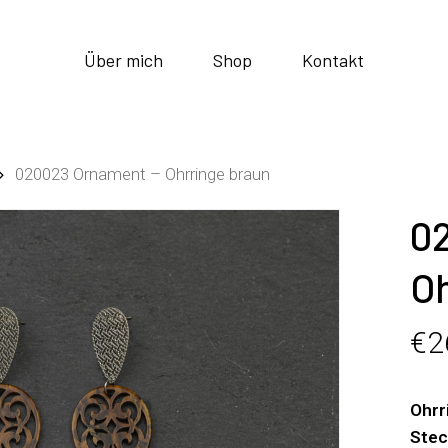
Über mich
Shop
Kontakt
020023 Ornament – Ohrringe braun
0
Oh
€
2
Ohrr
Stec