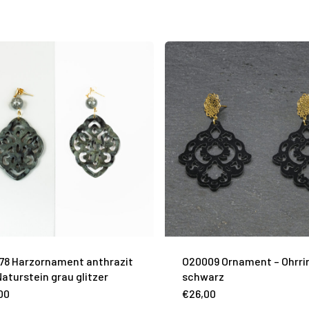
78 Harzornament anthrazit
O20009 Ornament – Ohrri
Naturstein grau glitzer
schwarz
00
€
26,00