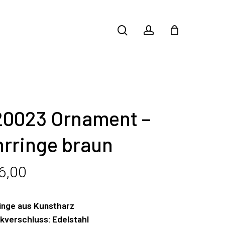
search
account
20023 Ornament –
rringe braun
6,00
inge aus Kunstharz
kverschluss: Edelstahl