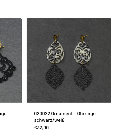
nge
020022 Ornament – Ohrringe
schwarz/weiß
€
32,00