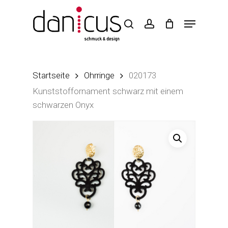
Skip
to
main
content
Startseite
Ohrringe
020173
Kunststoffornament schwarz mit einem
schwarzen Onyx