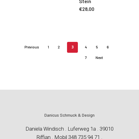
Stein
€
28,00
3
Previous
1
2
4
5
6
7
Next
Danicus Schmuck & Design
Daniela Windisch . Luferweg 1a . 39010
Riffian . Mobil 348 735 94 71 .