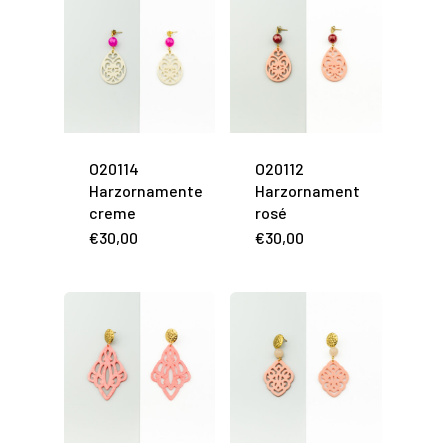
O20114
O20112
Harzornamente
Harzornament
creme
rosé
€
30,00
€
30,00