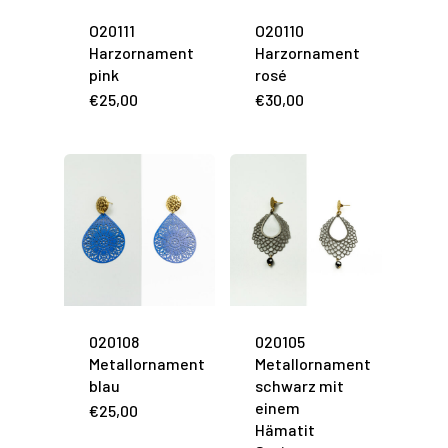
O20111
O20110
Harzornament
Harzornament
pink
rosé
€
25,00
€
30,00
020108
020105
Metallornament
Metallornament
blau
schwarz mit
einem
€
25,00
Hämatit