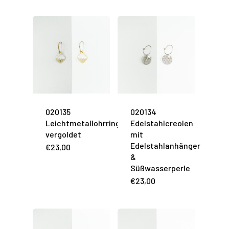
020135
020134
Leichtmetallohrringe
Edelstahlcreolen
vergoldet
mit
Edelstahlanhänger
€
23,00
&
Süßwasserperle
€
23,00