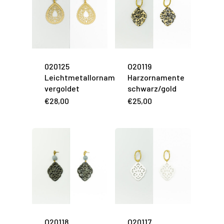
020125
O20119
Leichtmetallornament
Harzornamente
vergoldet
schwarz/gold
€
28,00
€
25,00
O20118
O20117