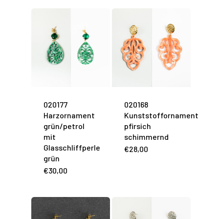
020177
020168
Harzornament
Kunststoffornament
grün/petrol
pfirsich
mit
schimmernd
Glasschliffperle
€
28,00
grün
€
30,00