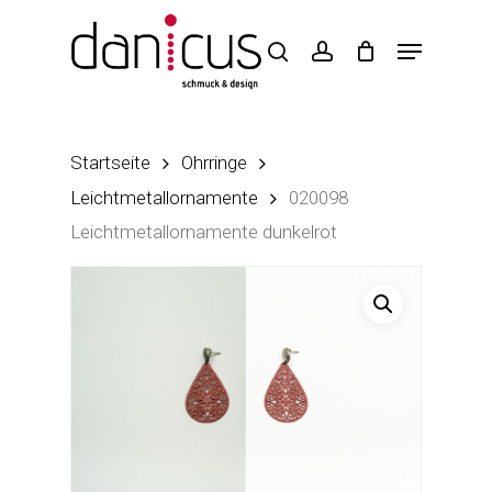
Skip
to
main
content
Startseite
Ohrringe
Leichtmetallornamente
020098
Leichtmetallornamente dunkelrot