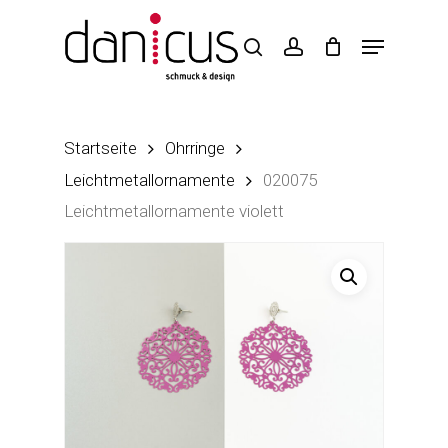
Skip
to
main
content
Startseite
Ohrringe
Leichtmetallornamente
020075
Leichtmetallornamente violett