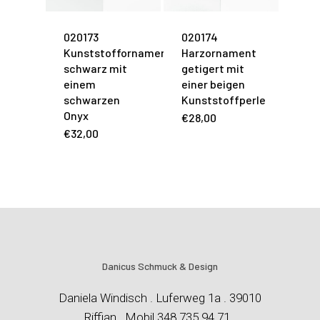
020173
020174
Kunststoffornament
Harzornament
schwarz mit
getigert mit
einem
einer beigen
schwarzen
Kunststoffperle
Onyx
€
28,00
€
32,00
Danicus Schmuck & Design
Daniela Windisch . Luferweg 1a . 39010
Riffian . Mobil 348 735 94 71 .