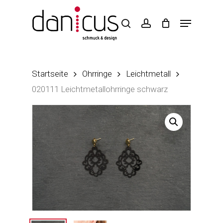
Skip
to
main
content
Startseite
Ohrringe
Leichtmetall
020111 Leichtmetallohrringe schwarz