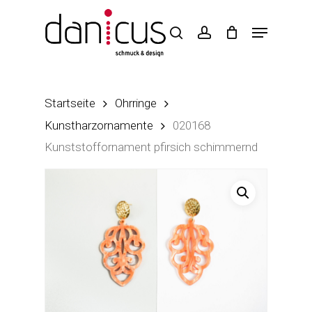
Skip
to
main
content
Startseite
Ohrringe
Kunstharzornamente
020168
Kunststoffornament pfirsich schimmernd