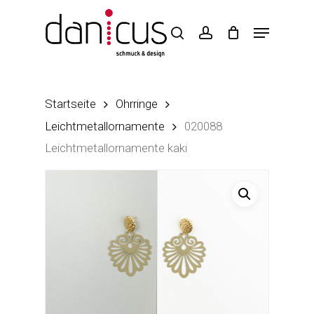
Skip
to
main
content
Startseite
Ohrringe
Leichtmetallornamente
020088
Leichtmetallornamente kaki