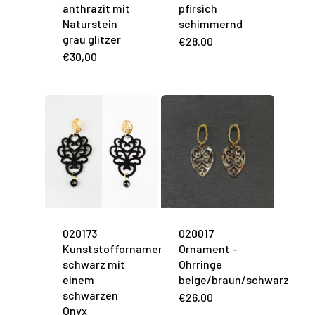
anthrazit mit
pfirsich
Naturstein
schimmernd
grau glitzer
€
28,00
€
30,00
020173
020017
Kunststoffornament
Ornament –
schwarz mit
Ohrringe
einem
beige/braun/schwarz
schwarzen
€
26,00
Onyx