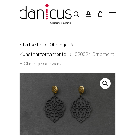
Skip
to
main
content
Startseite
Ohrringe
Kunstharzornamente
020024 Ornament
– Ohrringe schwarz