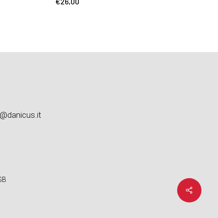
€
26,00
o@danicus.it
GB