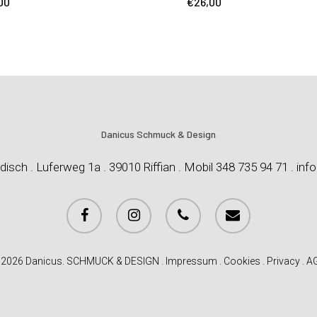
00
€
26,00
Danicus Schmuck & Design
disch . Luferweg 1a . 39010 Riffian . Mobil 348 735 94 71 . inf
 2026 Danicus. SCHMUCK & DESIGN .
Impressum
.
Cookies
.
Privacy
.
A