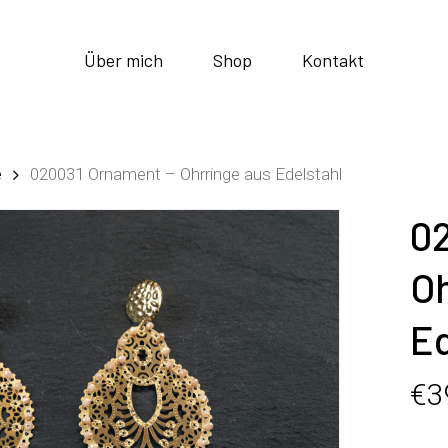
Über mich
Shop
Kontakt
e
020031 Ornament – Ohrringe aus Edelstahl
0
Oh
Ed
€
3