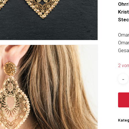
Ohrr
Krist
Stec
Orna
Orna
Gesa
2 vor
Kateg