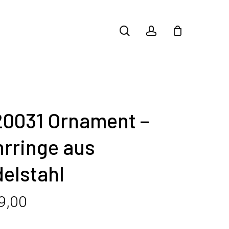
search
account
20031 Ornament –
rringe aus
elstahl
9,00