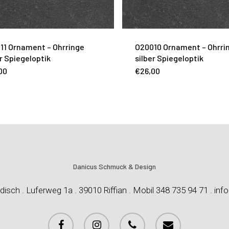
11 Ornament – Ohrringe
O20010 Ornament – Ohrri
er Spiegeloptik
silber Spiegeloptik
00
€
26,00
Danicus Schmuck & Design
disch . Luferweg 1a . 39010 Riffian . Mobil 348 735 94 71 . inf