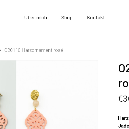
Über mich
Shop
Kontakt
O20110 Harzornament rosé
O
r
€
3
Harz
Jade