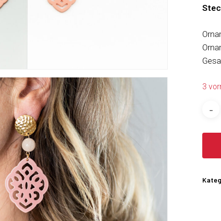
Stec
Orna
Orna
Gesa
3 vor
Kateg