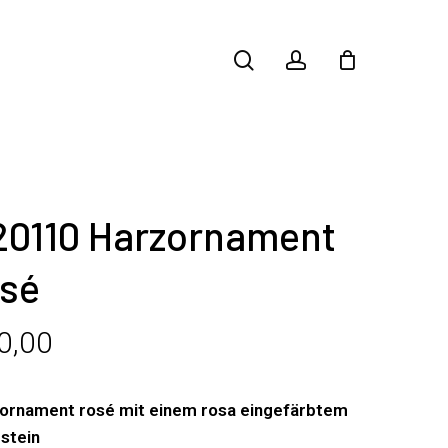
search
account
20110 Harzornament
osé
0,00
ornament rosé mit einem rosa eingefärbtem
stein