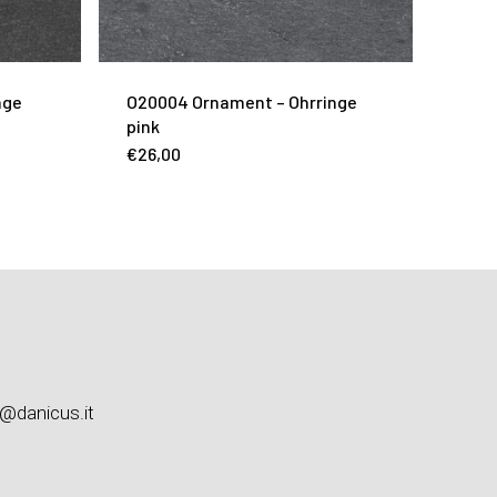
nge
O20004 Ornament – Ohrringe
pink
€
26,00
o@danicus.it