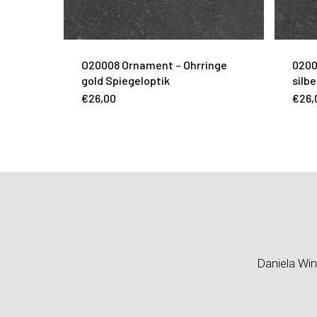
O20008 Ornament – Ohrringe
0200
gold Spiegeloptik
silb
€
26,00
€
26,
Daniela Win