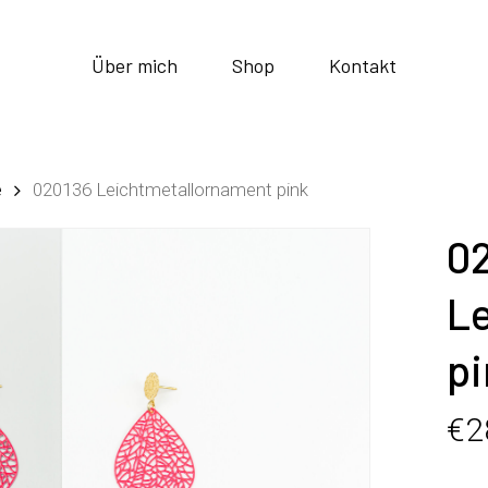
Über mich
Shop
Kontakt
e
020136 Leichtmetallornament pink
0
L
p
€
2