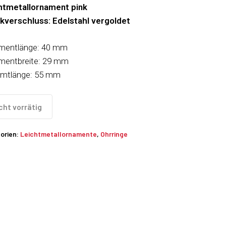
htmetallornament pink
kverschluss: Edelstahl vergoldet
mentlänge: 40 mm
mentbreite: 29 mm
mtlänge: 55 mm
cht vorrätig
orien:
Leichtmetallornamente
,
Ohrringe