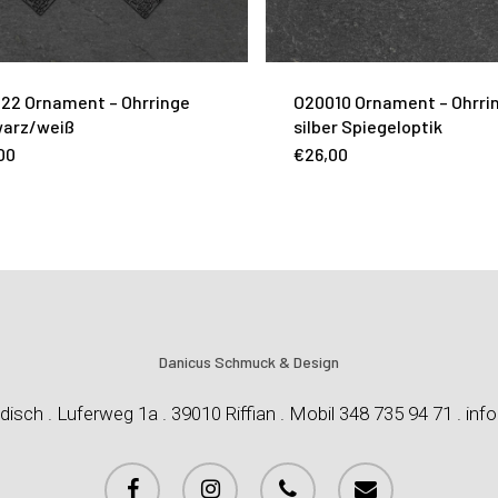
22 Ornament – Ohrringe
O20010 Ornament – Ohrri
arz/weiß
silber Spiegeloptik
00
€
26,00
Danicus Schmuck & Design
disch . Luferweg 1a . 39010 Riffian . Mobil 348 735 94 71 . inf