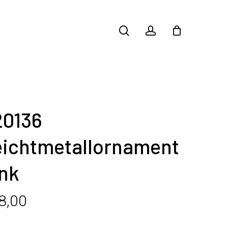
search
account
20136
eichtmetallornament
ink
8,00