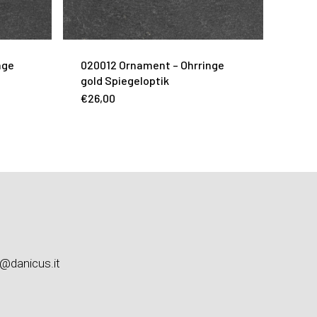
nge
020012 Ornament – Ohrringe
gold Spiegeloptik
€
26,00
o@danicus.it