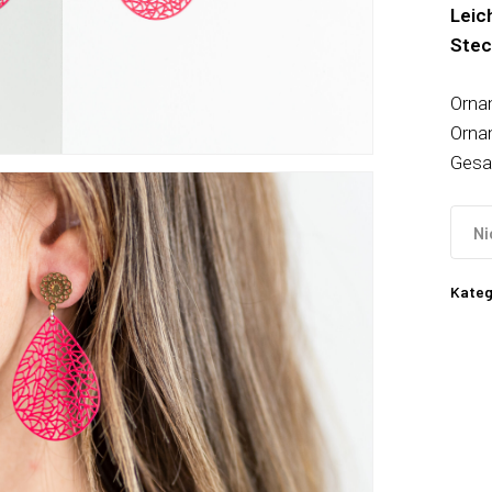
Leic
Stec
Orna
Orna
Gesa
Ni
Kateg